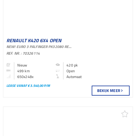
RENAULT K420 6X4 OPEN
NEW! EURO 3 PALFINGER PK32080 REMOTE 5X EXTENSIONS FULL STEEL
BAKWAGEN
REF. NR. : 70326114
Nieuw
420 pk
499 km
Open
650x248x
Automaat
LEASE VANAF € 3.540,00 P/M
BEKIJK MEER