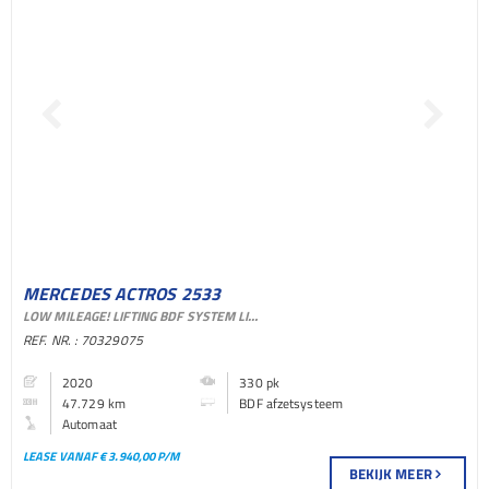
MERCEDES ACTROS 2533
LOW MILEAGE! LIFTING BDF SYSTEM LIFT+STEERING AXLE FULL AIR AUTOMATIC EURO 6
6X2 BDF AFZETSYSTEEM
REF. NR. : 70329075
BAKWAGEN
2020
330 pk
47.729 km
BDF afzetsysteem
Automaat
LEASE VANAF € 3.940,00 P/M
BEKIJK MEER