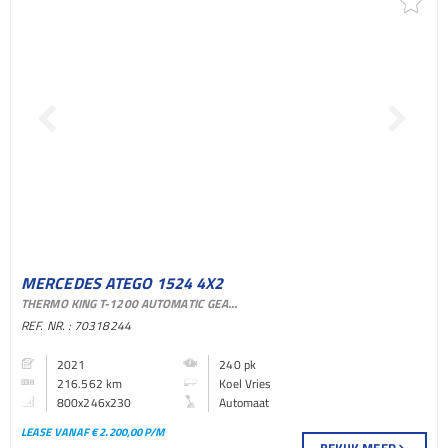
MERCEDES ATEGO 1524 4X2
THERMO KING T-1200 AUTOMATIC GEARBOX EURO 6
KOEL VRIES BAKWAGEN
REF. NR. : 70318244
2021
240 pk
216.562 km
Koel Vries
800x246x230
Automaat
LEASE VANAF € 2.200,00 P/M