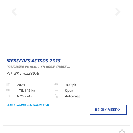
MERCEDES ACTROS 2536
PALFINGER PK18502 SH KRAN CRANE 6 EXTENSIONS LIFT AXLE EURO 6
6X2 OPEN BAKWAGEN
REF. NR. : 70329078
2021
360 pk
178.148 km
Open
629x246x
Automaat
LEASE VANAF € 4.980,00 P/M
BEKIJK MEER