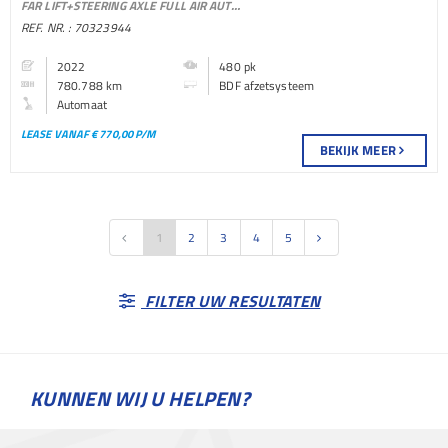
FAR LIFT+STEERING AXLE FULL AIR AUTOMATIC EURO 6
AFZETSYSTEEM BAKWAGEN
REF. NR. : 70323944
2022
480 pk
780.788 km
BDF afzetsysteem
Automaat
LEASE VANAF € 770,00 P/M
BEKIJK MEER
1
2
3
4
5
FILTER UW RESULTATEN
KUNNEN WIJ U HELPEN?