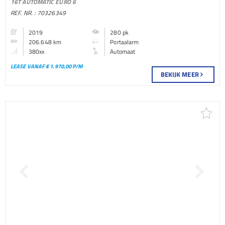
16T AUTOMATIC EURO 6
PORTAALARM BAKWAGEN
REF. NR. : 70326349
2019
280 pk
206.648 km
Portaalarm
380xx
Automaat
LEASE VANAF € 1.970,00 P/M
BEKIJK MEER