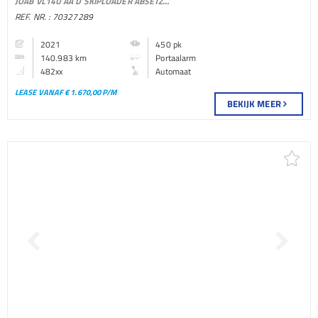
JOAB VL14U AA D SKIPLOADER ABSETZKIPPER AUTOMATIC MX ENGINE BRAKE EURO 6
PORTAALARM BAKWAGEN
REF. NR. : 70327289
2021
450 pk
140.983 km
Portaalarm
482xx
Automaat
LEASE VANAF € 1.670,00 P/M
BEKIJK MEER