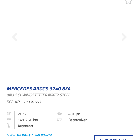
MERCEDES AROCS 3240 8X4
9M3 SCHWING STETTER MIXER STEEL SUSPENSION AUTOMATIC EURO 6
BETONMIXER BAKWAGEN
REF. NR. : 70330663
2022
400 pk
141.260 km
Betonmixer
Automaat
LEASE VANAF € 2.760,00 P/M