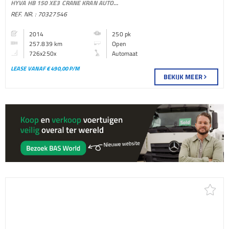
HYVA HB 150 XE3 CRANE KRAN AUTOMATIC EURO 6
BAKWAGEN
REF. NR. : 70327546
2014
250 pk
257.839 km
Open
726x250x
Automaat
LEASE VANAF € 490,00 P/M
BEKIJK MEER