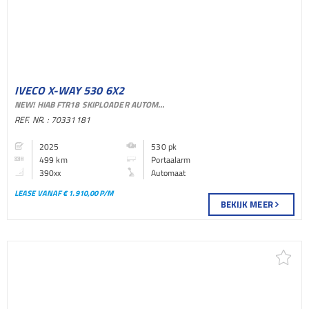
IVECO X-WAY 530 6X2
NEW! HIAB FTR18 SKIPLOADER AUTOMATIC EURO 6
PORTAALARM BAKWAGEN
REF. NR. : 70331181
2025
530 pk
499 km
Portaalarm
390xx
Automaat
LEASE VANAF € 1.910,00 P/M
BEKIJK MEER