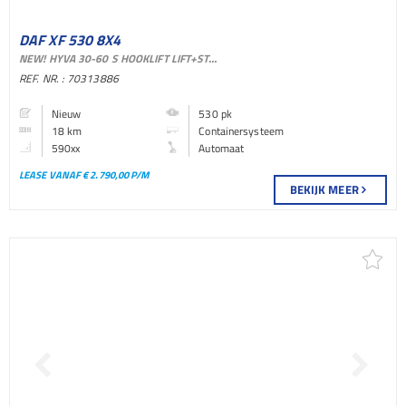
DAF XF 530 8X4
NEW! HYVA 30-60 S HOOKLIFT LIFT+STEERING AXLE RETARDER EURO 6
CONTAINERSYSTEEM
REF. NR. : 70313886
BAKWAGEN
Nieuw
530 pk
18 km
Containersysteem
590xx
Automaat
LEASE VANAF € 2.790,00 P/M
BEKIJK MEER