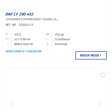
DAF CF 290 4X2
19TONNER CURTAINSIDER 1500KG LADEBORDWAND AUTOMATIC ACC EURO 6
SCHUIFZEILEN BAKWAGEN
REF. NR. : 70330413
2022
290 pk
257.938 km
Schuifzeilen
868x246x278
Automaat
LEASE VANAF € 1.670,00 P/M
BEKIJK MEER