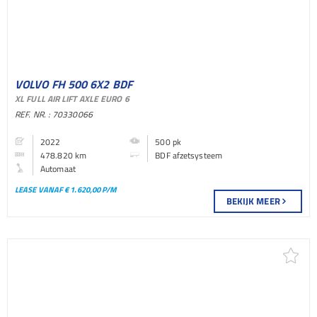
VOLVO FH 500 6X2 BDF
XL FULL AIR LIFT AXLE EURO 6
AFZETSYSTEEM BAKWAGEN
REF. NR. : 70330066
2022
500 pk
478.820 km
BDF afzetsysteem
Automaat
LEASE VANAF € 1.620,00 P/M
BEKIJK MEER