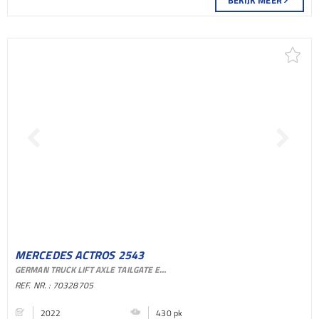
BEKIJK MEER
MERCEDES ACTROS 2543
GERMAN TRUCK LIFT AXLE TAILGATE EURO 6
6X2 SCHUIFZEILEN
REF. NR. : 70328705
BAKWAGEN
2022
430 pk