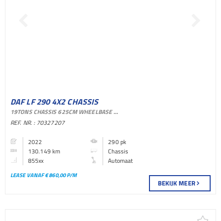
DAF LF 290 4X2 CHASSIS
19TONS CHASSIS 625CM WHEELBASE DAY CAB AUTOMATIC EURO 6
BAKWAGEN
REF. NR. : 70327207
2022
290 pk
130.149 km
Chassis
855xx
Automaat
LEASE VANAF € 860,00 P/M
BEKIJK MEER