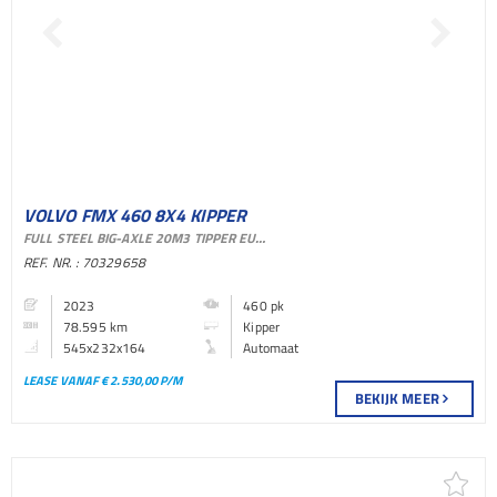
VOLVO FMX 460 8X4 KIPPER
FULL STEEL BIG-AXLE 20M3 TIPPER EURO 6
BAKWAGEN
REF. NR. : 70329658
2023
460 pk
78.595 km
Kipper
545x232x164
Automaat
LEASE VANAF € 2.530,00 P/M
BEKIJK MEER