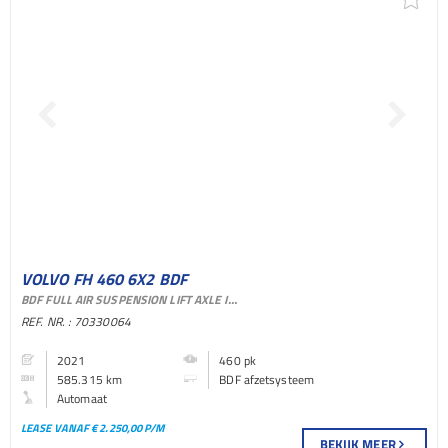
VOLVO FH 460 6X2 BDF
BDF FULL AIR SUSPENSION LIFT AXLE I-PARK COOL VEB+ AUTOMATIC ACC
AFZETSYSTEEM BAKWAGEN
REF. NR. : 70330064
2021
460 pk
585.315 km
BDF afzetsysteem
Automaat
LEASE VANAF € 2.250,00 P/M
BEKIJK MEER