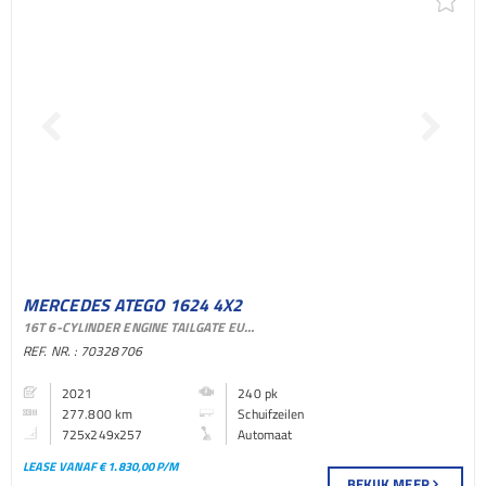
MERCEDES ATEGO 1624 4X2
16T 6-CYLINDER ENGINE TAILGATE EURO 6
SCHUIFZEILEN BAKWAGEN
REF. NR. : 70328706
2021
240 pk
277.800 km
Schuifzeilen
725x249x257
Automaat
LEASE VANAF € 1.830,00 P/M
BEKIJK MEER