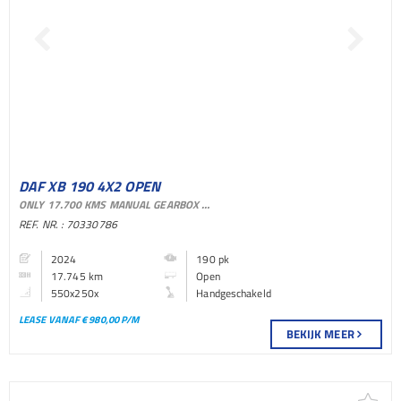
DAF XB 190 4X2 OPEN
ONLY 17.700 KMS MANUAL GEARBOX EURO 6
BAKWAGEN
REF. NR. : 70330786
2024
190 pk
17.745 km
Open
550x250x
Handgeschakeld
LEASE VANAF € 980,00 P/M
BEKIJK MEER