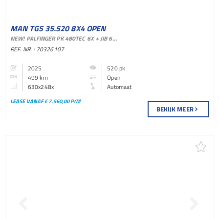
MAN TGS 35.520 8X4 OPEN
NEW! PALFINGER PK 480TEC 6X + JIB 6X + WINCH HYDRODRIVE EURO 6
BAKWAGEN
REF. NR. : 70326107
2025
520 pk
499 km
Open
630x248x
Automaat
LEASE VANAF € 7.560,00 P/M
BEKIJK MEER