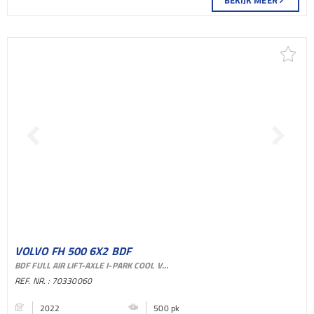
BEKIJK MEER
VOLVO FH 500 6X2 BDF
BDF FULL AIR LIFT-AXLE I-PARK COOL VEB+ EURO 6
AFZETSYSTEEM BAKWAGEN
REF. NR. : 70330060
2022
500 pk