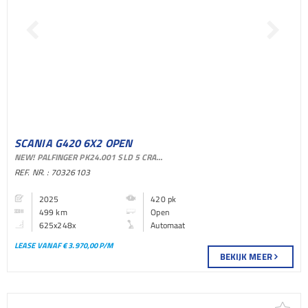
SCANIA G420 6X2 OPEN
NEW! PALFINGER PK24.001 SLD 5 CRANE KRAN RETARDER LIFT+STEERING AXLE EURO 6
BAKWAGEN
REF. NR. : 70326103
2025
420 pk
499 km
Open
625x248x
Automaat
LEASE VANAF € 3.970,00 P/M
BEKIJK MEER