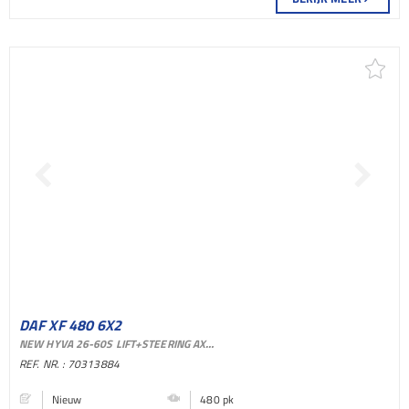
DAF XF 480 6X2
NEW HYVA 26-60S LIFT+STEERING AXLE STANDKLIMA ACC EURO 6
CONTAINERSYSTEEM
REF. NR. : 70313884
BAKWAGEN
Nieuw
480 pk