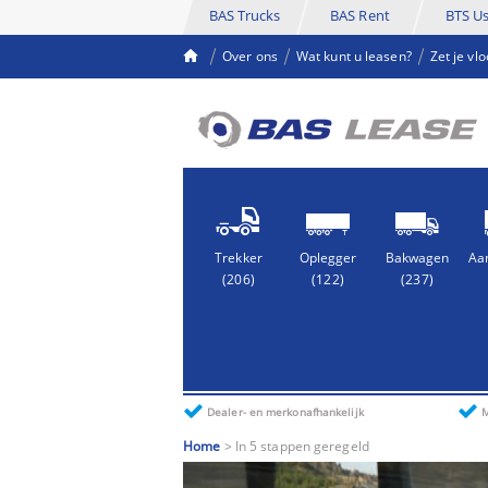
BAS Trucks
BAS Rent
BTS U
Over ons
Wat kunt u leasen?
Zet je vl
Trekker
Oplegger
Bakwagen
(206)
(122)
(237)
Dealer- en merkonafhankelijk
M
Home
> In 5 stappen geregeld