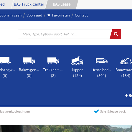
sed
BAS Truck Center
BAS Lease
oot om in cash
Voorraad
Favorieten
Contact
Aanhangwagen
Bakwagen + Aanhangwagen
Trekker + Oplegger
Kipper
Lichte bedrijfsauto
(6)
(8)
(2)
(124)
(801)
(184)
G
aatwerkoplossingen
Sale & lease back