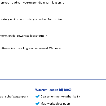
 een voorraad van voertuigen die u kunt leasen. U
 voertuig niet op onze site gevonden? Neem dan
sevorm en de gewenste leasetermijn
 financiële instelling gecontroleerd. Wanneer
Waarom leasen bij BAS?
j aanschaf wagenpark
Dealer- en merkonafhankelijk
n
Maatwerkoplossingen