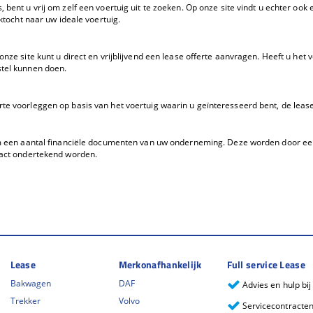
bent u vrij om zelf een voertuig uit te zoeken. Op onze site vindt u echter ook
ktocht naar uw ideale voertuig.
nze site kunt u direct en vrijblijvend een lease offerte aanvragen. Heeft u het
tel kunnen doen.
te voorleggen op basis van het voertuig waarin u geïnteresseerd bent, de lea
om een aantal financiële documenten van uw onderneming. Deze worden door een
ract ondertekend worden.
Lease
Merkonafhankelijk
Full service Lease
Bakwagen
DAF
Advies en hulp bi
Trekker
Volvo
Servicecontracte