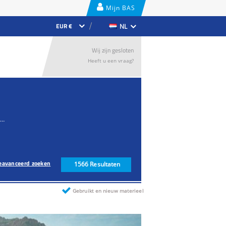
Mijn BAS
Lease
EUR €
NL
Wij zijn gesloten
Heeft u een vraag?
Bouwmachine
eavanceerd zoeken
1566
Resultaten
Gebruikt en nieuw materieel