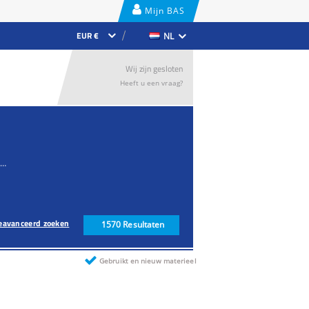
Mijn BAS
Lease
EUR €
NL
Wij zijn gesloten
Heeft u een vraag?
Bouwmachine
eavanceerd zoeken
1570
Resultaten
Gebruikt en nieuw materieel