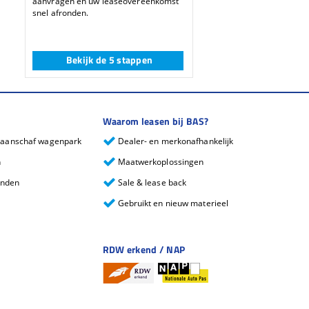
aanvragen en uw leaseovereenkomst
snel afronden.
Bekijk de 5 stappen
Waarom leasen bij BAS?
j aanschaf wagenpark
Dealer- en merkonafhankelijk
n
Maatwerkoplossingen
anden
Sale & lease back
Gebruikt en nieuw materieel
RDW erkend / NAP