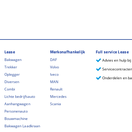
Lease
Merkonafhankelijk
Full service Lease
Bakwagen
DAF
Advies en hulp bi
Trekker
Volvo
Servicecontracte
Oplegger
Iveco
Onderdelen en b
Diversen
MAN
Combi
Renault
Lichte bedrijfsauto
Mercedes
Aanhangwagen
Scania
Personenauto
Bouwmachine
Bakwagen Laadkraan