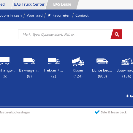
sed
BAS Truck Center
BAS Lease
oot om in cash
Voorraad
Favorieten
Contact
Aanhangwagen
Bakwagen + Aanhangwagen
Trekker + Oplegger
Kipper
Lichte bedrijfsauto
(6)
(8)
(2)
(124)
(803)
(186)
G
aatwerkoplossingen
Sale & lease back