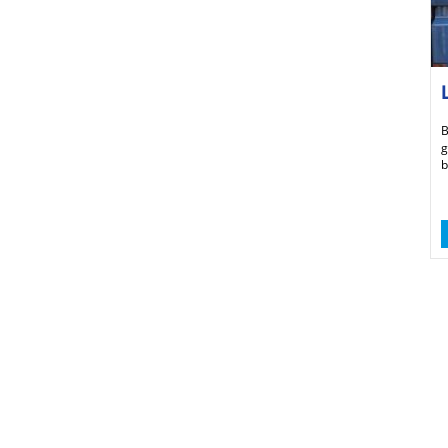
B
g
b