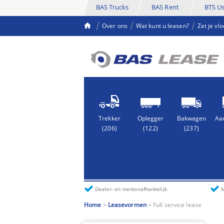
BAS Trucks
BAS Rent
BTS U
Over ons
Wat kunt u leasen?
Zet je vl
Trekker
Oplegger
Bakwagen
(206)
(122)
(237)
Dealer- en merkonafhankelijk
M
Home
>
Leasevormen
> Full service lease