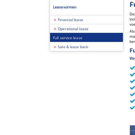
F
Leasevormen
Dez
inc
Financial lease
voe
Operational lease
Als
ma
Full service lease
ben
Sale & lease back
Fu
Vo